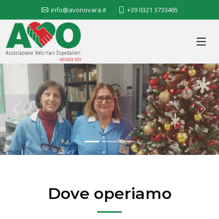
info@avonovara.it
+39 0321 3733465
Previous
Nex
Dove operiamo